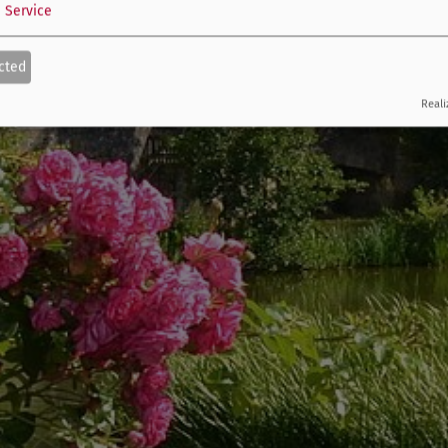
1
Service
cted
Reali