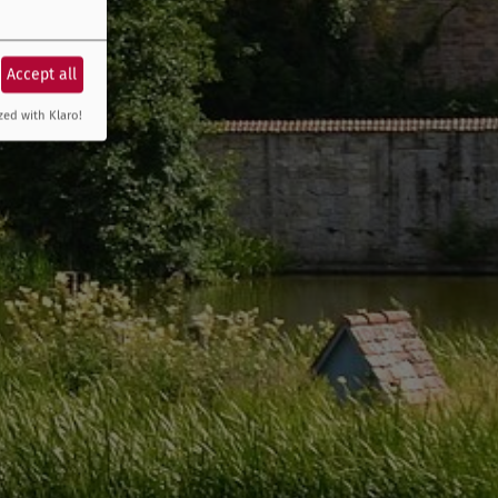
Accept all
zed with Klaro!