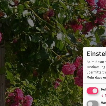
Einste
Beim Besuch 
Zustimmung k
übermittelt 
Mehr dazu er
Tec
↓
Mar