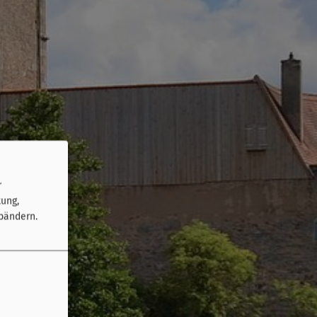
r
tung,
bändern.