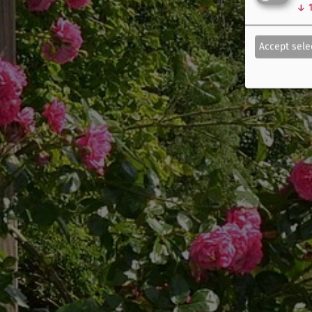
↓
Accept sele