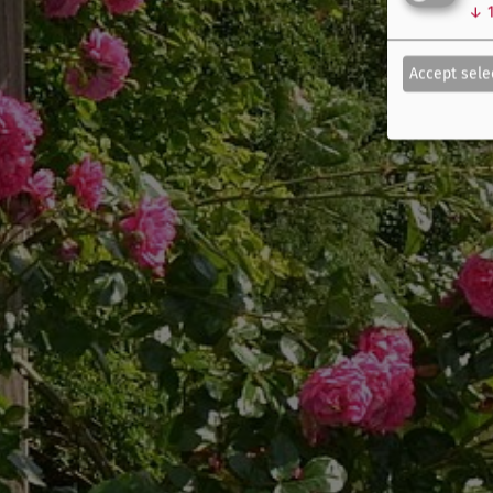
↓
Accept sele