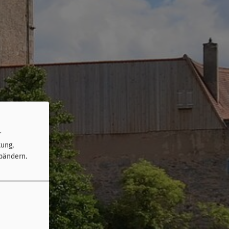
r
tung,
bändern.