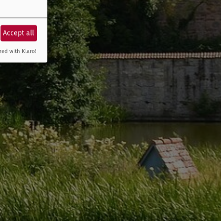
Accept all
zed with Klaro!