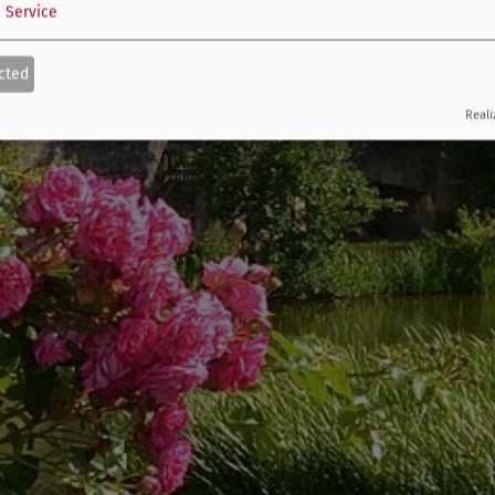
1
Service
cted
Reali