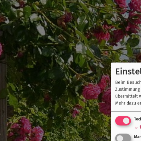
Einste
Beim Besuch 
Zustimmung k
übermittelt 
Mehr dazu er
Tec
↓
Mar