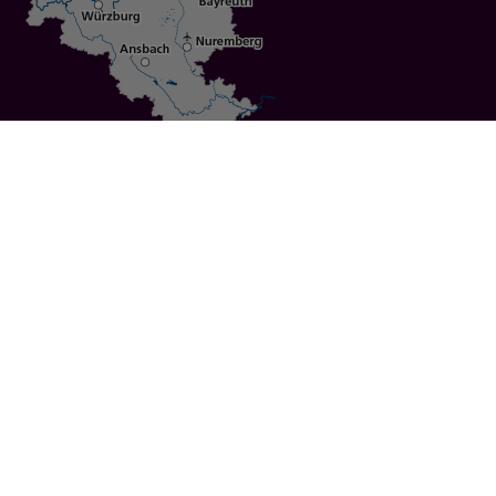
Specials
Cities
Culture
Ansbach
Culinary Delights
Bayreuth
Bicycling
Wuerzburg
Hiking
Nuremberg
Active Vacations
Sustainable Vacations
UNESCO World Heritage
Christmas Markets
Regions
Events
Calendar of Events