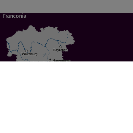
Franconia
Specials
Cities
Culture
Ansbach
Culinary Delights
Bayreuth
Bicycling
Wuerzburg
Hiking
Nuremberg