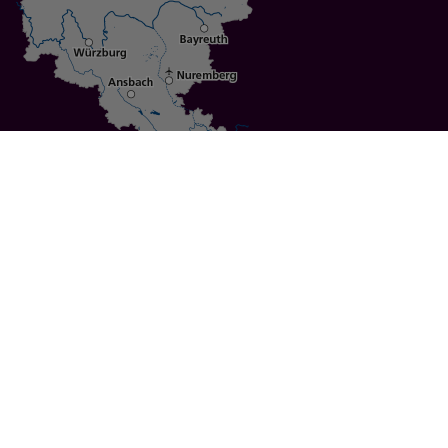
Specials
Cities
Culture
Ansbach
Culinary Delights
Bayreuth
Bicycling
Wuerzburg
Hiking
Nuremberg
Active Vacations
Sustainable Vacations
UNESCO World Heritage
Christmas Markets