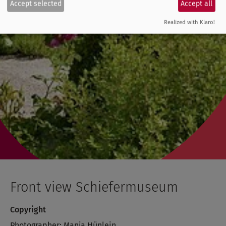
Accept selected
Accept all
Realized with Klaro!
Front view Schiefermuseum
Copyright
Photographer: Manja Hünlein