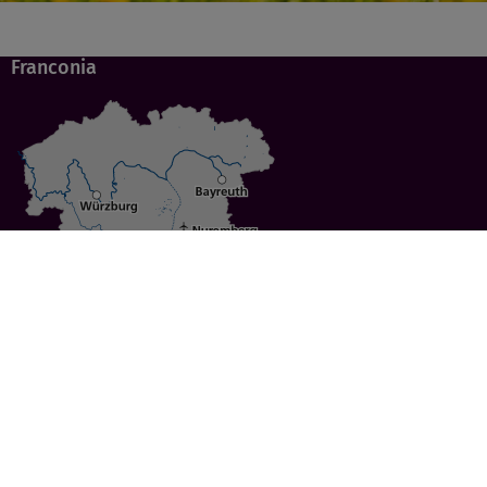
Franconia
Specials
Cities
Culture
Ansbach
Culinary Delights
Bayreuth
Bicycling
Wuerzburg