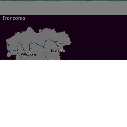
Franconia
Specials
Cities
Culture
Ansbach
Culinary Delights
Bayreuth
Bicycling
Wuerzburg