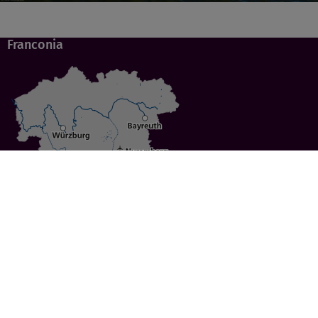
Franconia
Specials
Cities
Culture
Ansbach
Culinary Delights
Bayreuth
Bicycling
Wuerzburg