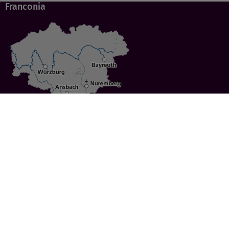
Franconia
Specials
Cities
Culture
Ansbach
Culinary Delights
Bayreuth
Bicycling
Wuerzburg
Hiking
Nuremberg
Active Vacations