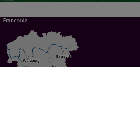
Franconia
Specials
Cities
Culture
Ansbach
Culinary Delights
Bayreuth
Bicycling
Wuerzburg