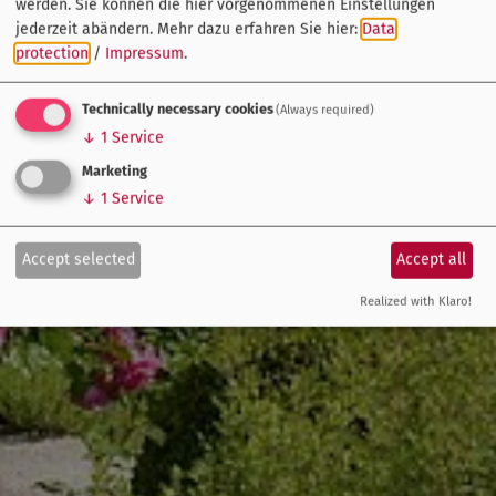
werden. Sie können die hier vorgenommenen Einstellungen
jederzeit abändern.
Mehr dazu erfahren Sie hier:
Data
protection
/
Impressum
.
Technically necessary cookies
(Always required)
↓
1
Service
Marketing
↓
1
Service
Accept selected
Accept all
Realized with Klaro!