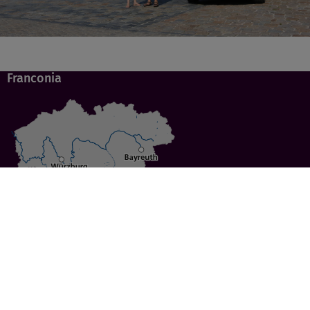
Franconia
Specials
Cities
Culture
Ansbach