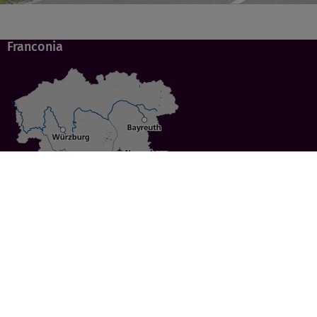
Franconia
Specials
Cities
Culture
Ansbach
Culinary Delights
Bayreuth
Bicycling
Wuerzburg