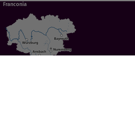
Franconia
Specials
Cities
Culture
Ansbach
Culinary Delights
Bayreuth
Bicycling
Wuerzburg
Hiking
Nuremberg
Active Vacations