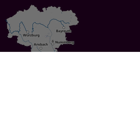
Specials
Cities
Culture
Ansbach
Culinary Delights
Bayreuth
Bicycling
Wuerzburg
Hiking
Nuremberg
Active Vacations
Sustainable Vacations