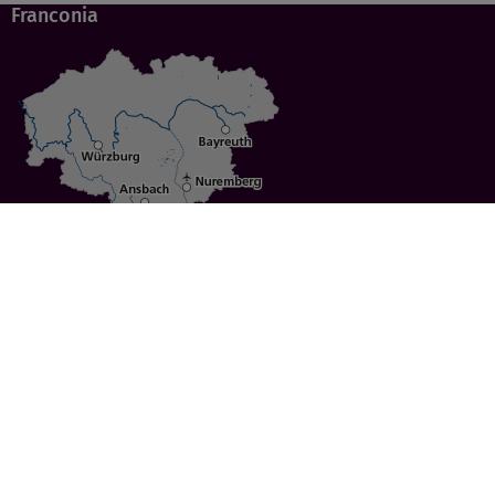
Franconia
Specials
Cities
Culture
Ansbach
Culinary Delights
Bayreuth
Bicycling
Wuerzburg
Hiking
Nuremberg
Active Vacations