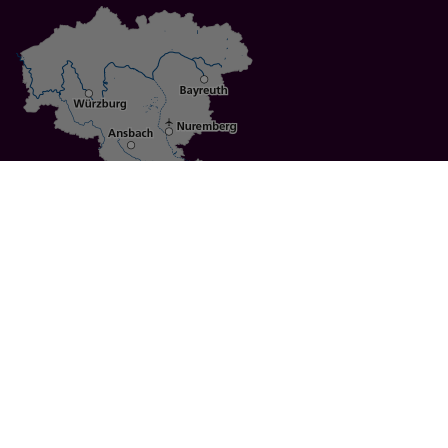
Specials
Cities
Culture
Ansbach
Culinary Delights
Bayreuth
Bicycling
Wuerzburg
Hiking
Nuremberg
Active Vacations
Sustainable Vacations
UNESCO World Heritage