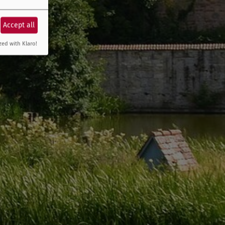
Accept all
zed with Klaro!