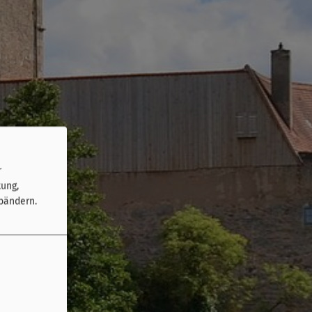
r
tung,
bändern.