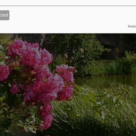
cted
Reali