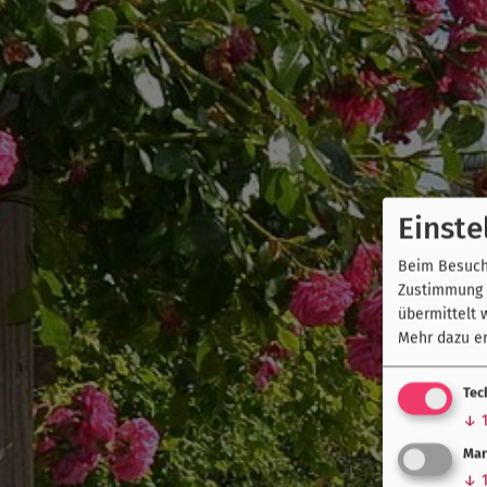
Einste
Beim Besuch 
Zustimmung k
übermittelt 
Mehr dazu er
Tec
↓
Mar
↓