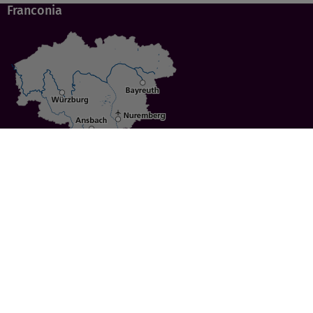
Franconia
Specials
Cities
Culture
Ansbach
Culinary Delights
Bayreuth
Bicycling
Wuerzburg
Hiking
Nuremberg
Active Vacations