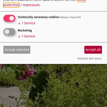
protection
/
Impressum
.
Technically necessary cookies
(Always required)
↓
1
Service
Marketing
↓
1
Service
Accept selected
Accept all
Realized with Klaro!