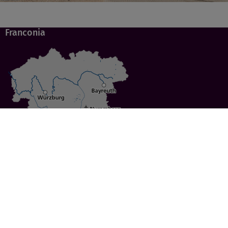
Franconia
Specials
Cities
Culture
Ansbach
Culinary Delights
Bayreuth
Bicycling
Wuerzburg