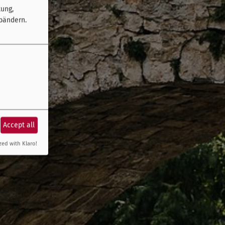
tung,
bändern.
Accept all
zed with Klaro!