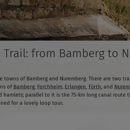
e Trail: from Bamberg to
he towns of Bamberg and Nuremberg. There are two trai
wns of
Bamberg
,
Forchheim
,
Erlangen
,
Fürth
, and
Nurem
amlets; parallel to it is the 75-km long canal route t
ned for a lovely loop tour.