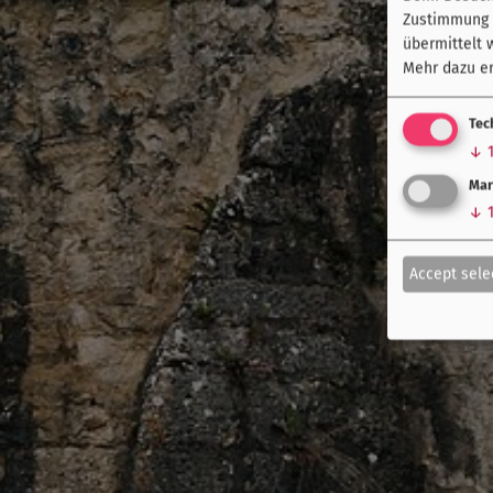
Zustimmung k
übermittelt 
Mehr dazu er
Tec
↓
Mar
↓
Accept sele