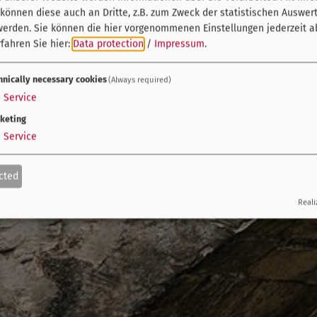
önnen diese auch an Dritte, z.B. zum Zweck der statistischen Auswer
werden. Sie können die hier vorgenommenen Einstellungen jederzeit a
fahren Sie hier:
Data protection
/
Impressum
.
hnically necessary cookies
(Always required)
1
Service
keting
1
Service
cted
Reali