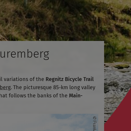
 Nuremberg
l variations of the
Regnitz Bicycle Trail
berg
. The picturesque 85-km long valley
hat follows the banks of the
Main-