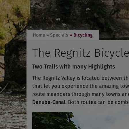
Home
» Specials
» Bicycling
The Regnitz Bicycl
Two Trails with many Highlights
The Regnitz Valley is located between t
that let you experience the amazing to
route meanders through many towns and h
Danube-Canal
. Both routes can be combi